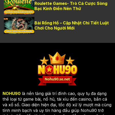
Roulette Games- Trò Cá Cược Sòng
Bạc Kinh Điển Nên Thử
Bài Rồng Hổ – Cập Nhật Chi Tiết Luật
Chơi Cho Người Mới
NOHU90
là nền tảng giải trí đỉnh cao, quy tụ đa dạng
thể loại từ game bài, nổ hũ, tài xỉu đến casino, bắn cá
và xổ số. Giao diện hiện đại, tốc độ xử lý mượt mà cùng
tính minh bạch và uy tín hàng đầu giúp Nohu90 trở