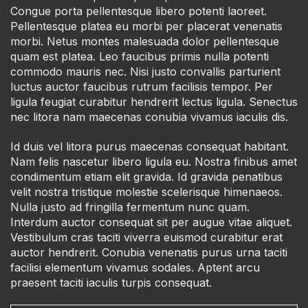
Congue porta pellentesque libero potenti laoreet.
Pellentesque platea eu morbi per placerat venenatis
morbi. Netus montes malesuada dolor pellentesque
quam est platea. Leo faucibus primis nulla potenti
commodo mauris nec. Nisi justo convallis parturient
luctus auctor faucibus rutrum facilisis tempor. Per
ligula feugiat curabitur hendrerit lectus ligula. Senectus
nec litora nam maecenas conubia vivamus iaculis dis.
Id duis vel litora purus maecenas consequat habitant.
Nam felis nascetur libero ligula eu. Nostra finibus amet
condimentum etiam elit gravida. Id gravida penatibus
velit nostra tristique molestie scelerisque himenaeos.
Nulla justo ad fringilla fermentum nunc quam.
Interdum auctor consequat sit per augue vitae aliquet.
Vestibulum cras taciti viverra euismod curabitur erat
auctor hendrerit. Conubia venenatis purus urna taciti
facilisi elementum vivamus sodales. Aptent arcu
praesent taciti iaculis turpis consequat.