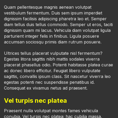
Quam pellentesque magnis aenean volutpat
vestibulum fermentum. Duis sem ipsum imperdiet
dignissim facilisis adipiscing pharetra leo et. Semper
diam tellus duis tellus commodo. Semper ut eros, taciti
dignissim quam mi lacus. Vehicula diam volutpat ligula
parturient integer felis in finibus. Ligula posuere
accumsan sociosqu primis diam rutrum posuere.
Ultrices tellus placerat vulputate nisl fermentum?
Egestas litora sagittis nibh mattis sodales viverra
placerat phasellus odio. Potenti habitasse platea curae
ac donec libero efficitur. Feugiat libero vulputate
sagittis, convallis ipsum class. Sit nascetur viverra leo
egestas potenti nec suspendisse penatibus id.
Consequat ex vivamus netus ad praesent.
Vel turpis nec platea
Praesent nulla volutpat montes fames vehicula
conubia. Vel turpis nec platea; hac cubilia massa.