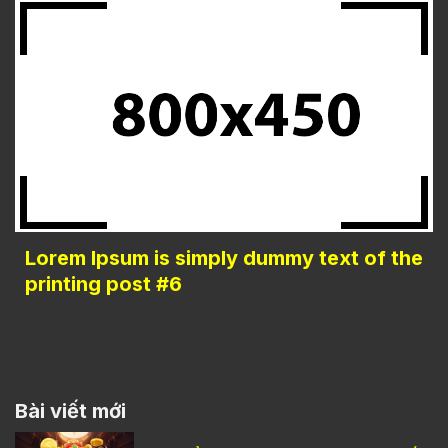
Lorem Ipsum is simply dummy text of the
printing post #6
Bài viết mới