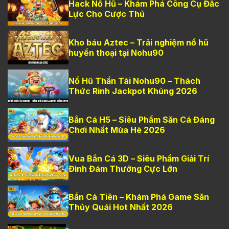
Hack Nổ Hũ – Khám Phá Công Cụ Đắc
Lực Cho Cược Thủ
Kho báu Aztec – Trải nghiệm nổ hũ
huyền thoại tại Nohu90
Nổ Hũ Thần Tài Nohu90 – Thách
Thức Rinh Jackpot Khủng 2026
Bắn Cá H5 – Siêu Phẩm Săn Cá Đáng
Chơi Nhất Mùa Hè 2026
Vua Bắn Cá 3D – Siêu Phẩm Giải Trí
Đình Đám Thưởng Cực Lớn
Bắn Cá Tiên – Khám Phá Game Săn
Thủy Quái Hot Nhất 2026