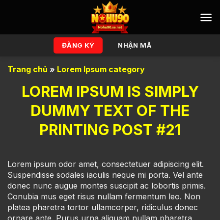
Bỏ
qua
nội
dung
ĐĂNG KÝ
NHẬN MÃ
Trang chủ
»
Lorem Ipsum category
LOREM IPSUM IS SIMPLY
DUMMY TEXT OF THE
PRINTING POST #21
Lorem ipsum odor amet, consectetuer adipiscing elit.
Suspendisse sodales iaculis neque mi porta. Vel ante
donec nunc augue montes suscipit ac lobortis primis.
Conubia mus eget risus nullam fermentum leo. Non
platea pharetra tortor ullamcorper, ridiculus donec
ornare ante. Purus urna aliquam nullam pharetra