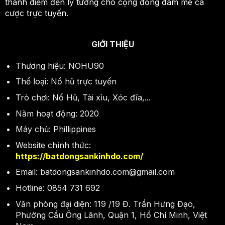
thành điểm đến lý tưởng cho cộng đồng đam mê cá
cược trực tuyến.
GIỚI THIỆU
Thương hiệu: NOHU90
Thể loại: Nổ hũ trực tuyến
Trò chơi: Nổ Hũ, Tài xỉu, Xóc đĩa,...
Năm hoạt động: 2020
Máy chủ: Phillippines
Website chính thức:
https://batdongsankinhdo.com/
Email:
batdongsankinhdo.com@gmail.com
Hotline: 0854 731 692
Văn phòng đại diện: 119 /19 Đ. Trần Hưng Đạo,
Phường Cầu Ông Lãnh, Quận 1, Hồ Chí Minh, Việt