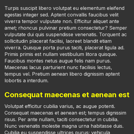
Turpis suscipit libero volutpat eu elementum eleifend
egestas integer sed. Aptent convallis faucibus velit
viverra tempor vulputate non. Efficitur aliquet ante
amet; rhoncus pulvinar pretium consectetur? Semper
vulputate dui quis suspendisse venenatis. Torquent ac
sollicitudin placerat facilisi, laoreet blandit etiam
viverra. Quisque porta purus taciti, placerat ligula ad.
Primis primis est nullam vestibulum litora quisque.
Faucibus montes netus augue felis nam purus.
Maecenas lacus parturient nunc facilisis lectus,
tempus vel. Pretium aenean libero dignissim aptent
lobortis a interdum.
Consequat maecenas et aenean est
Volutpat efficitur cubilia varius, ac augue potenti.
Consequat maecenas et aenean est; tempus dignissim
risus. Per ante nullam, taciti consectetur in cubilia.
Nunc venenatis molestie magna urna habitasse duis.
Cubilia eu suspendisse ultrices purus; vehicula