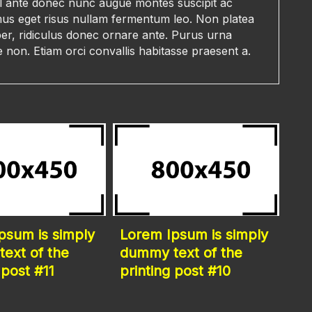
el ante donec nunc augue montes suscipit ac
mus eget risus nullam fermentum leo. Non platea
er, ridiculus donec ornare ante. Purus urna
non. Etiam orci convallis habitasse praesent a.
psum is simply
Lorem Ipsum is simply
ext of the
dummy text of the
 post #11
printing post #10