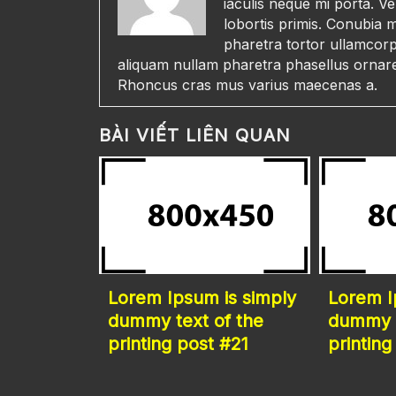
iaculis neque mi porta. V
lobortis primis. Conubia 
pharetra tortor ullamcorp
aliquam nullam pharetra phasellus ornare 
Rhoncus cras mus varius maecenas a.
BÀI VIẾT LIÊN QUAN
Lorem Ipsum is simply
Lorem I
dummy text of the
dummy t
printing post #21
printing