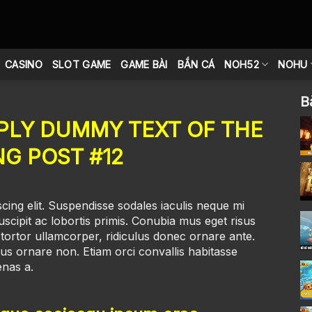
CASINO
SLOT GAME
GAME BÀI
BẮN CÁ
NOH52
NOHU
B
MPLY DUMMY TEXT OF THE
NG POST #12
ing elit. Suspendisse sodales iaculis neque mi
cipit ac lobortis primis. Conubia mus eget risus
ortor ullamcorper, ridiculus donec ornare ante.
s ornare non. Etiam orci convallis habitasse
nas a.