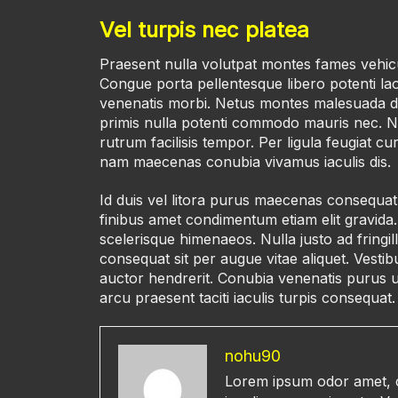
Vel turpis nec platea
Praesent nulla volutpat montes fames vehicu
Congue porta pellentesque libero potenti la
venenatis morbi. Netus montes malesuada do
primis nulla potenti commodo mauris nec. Nis
rutrum facilisis tempor. Per ligula feugiat cu
nam maecenas conubia vivamus iaculis dis.
Id duis vel litora purus maecenas consequat 
finibus amet condimentum etiam elit gravida. 
scelerisque himenaeos. Nulla justo ad frin
consequat sit per augue vitae aliquet. Vestib
auctor hendrerit. Conubia venenatis purus ur
arcu praesent taciti iaculis turpis consequat.
nohu90
Lorem ipsum odor amet, c