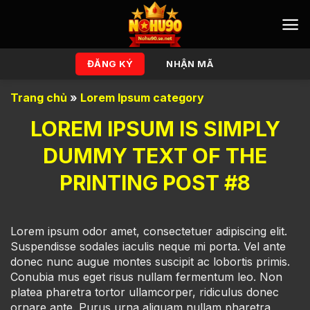
Bỏ
qua
nội
dung
ĐĂNG KÝ
NHẬN MÃ
Trang chủ
»
Lorem Ipsum category
LOREM IPSUM IS SIMPLY
DUMMY TEXT OF THE
PRINTING POST #8
Lorem ipsum odor amet, consectetuer adipiscing elit.
Suspendisse sodales iaculis neque mi porta. Vel ante
donec nunc augue montes suscipit ac lobortis primis.
Conubia mus eget risus nullam fermentum leo. Non
platea pharetra tortor ullamcorper, ridiculus donec
ornare ante. Purus urna aliquam nullam pharetra