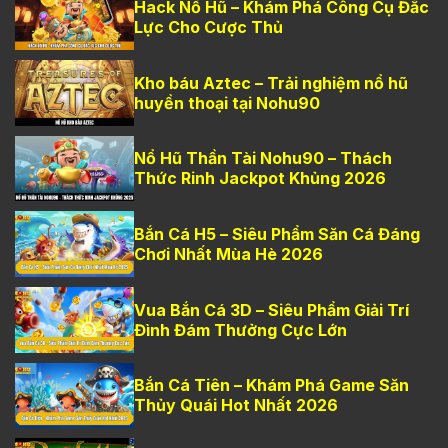
Hack Nổ Hũ – Khám Phá Công Cụ Đắc
Lực Cho Cược Thủ
Kho báu Aztec – Trải nghiệm nổ hũ
huyền thoại tại Nohu90
Nổ Hũ Thần Tài Nohu90 – Thách
Thức Rinh Jackpot Khủng 2026
Bắn Cá H5 – Siêu Phẩm Săn Cá Đáng
Chơi Nhất Mùa Hè 2026
Vua Bắn Cá 3D – Siêu Phẩm Giải Trí
Đình Đám Thưởng Cực Lớn
Bắn Cá Tiên – Khám Phá Game Săn
Thủy Quái Hot Nhất 2026