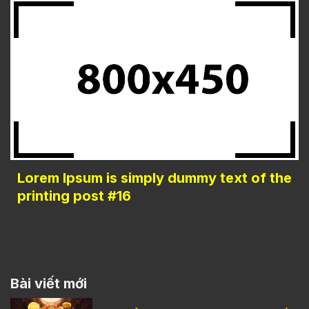
Lorem Ipsum is simply dummy text of the
printing post #16
Bài viết mới