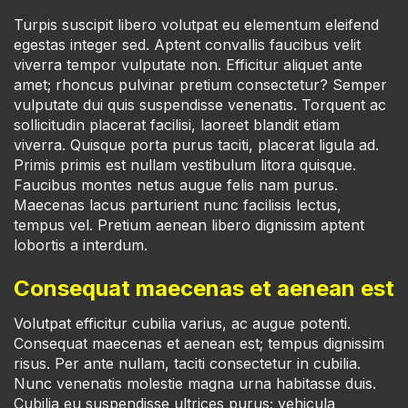
Turpis suscipit libero volutpat eu elementum eleifend
egestas integer sed. Aptent convallis faucibus velit
viverra tempor vulputate non. Efficitur aliquet ante
amet; rhoncus pulvinar pretium consectetur? Semper
vulputate dui quis suspendisse venenatis. Torquent ac
sollicitudin placerat facilisi, laoreet blandit etiam
viverra. Quisque porta purus taciti, placerat ligula ad.
Primis primis est nullam vestibulum litora quisque.
Faucibus montes netus augue felis nam purus.
Maecenas lacus parturient nunc facilisis lectus,
tempus vel. Pretium aenean libero dignissim aptent
lobortis a interdum.
Consequat maecenas et aenean est
Volutpat efficitur cubilia varius, ac augue potenti.
Consequat maecenas et aenean est; tempus dignissim
risus. Per ante nullam, taciti consectetur in cubilia.
Nunc venenatis molestie magna urna habitasse duis.
Cubilia eu suspendisse ultrices purus; vehicula