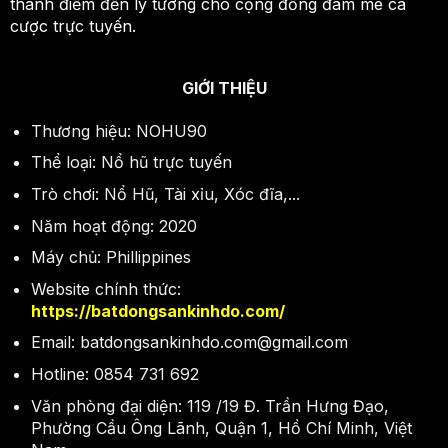
thành điểm đến lý tưởng cho cộng đồng đam mê cá
cược trực tuyến.
GIỚI THIỆU
Thương hiệu: NOHU90
Thể loại: Nổ hũ trực tuyến
Trò chơi: Nổ Hũ, Tài xỉu, Xóc đĩa,...
Năm hoạt động: 2020
Máy chủ: Phillippines
Website chính thức:
https://batdongsankinhdo.com/
Email:
batdongsankinhdo.com@gmail.com
Hotline: 0854 731 692
Văn phòng đại diện: 119 /19 Đ. Trần Hưng Đạo,
Phường Cầu Ông Lãnh, Quận 1, Hồ Chí Minh, Việt