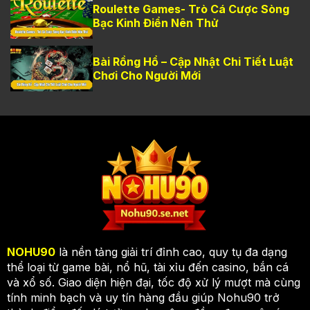
Roulette Games- Trò Cá Cược Sòng
Bạc Kinh Điển Nên Thử
Bài Rồng Hổ – Cập Nhật Chi Tiết Luật
Chơi Cho Người Mới
NOHU90
là nền tảng giải trí đỉnh cao, quy tụ đa dạng
thể loại từ game bài, nổ hũ, tài xỉu đến casino, bắn cá
và xổ số. Giao diện hiện đại, tốc độ xử lý mượt mà cùng
tính minh bạch và uy tín hàng đầu giúp Nohu90 trở