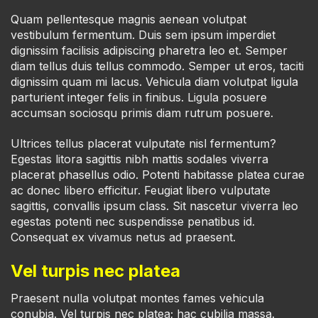
Quam pellentesque magnis aenean volutpat
vestibulum fermentum. Duis sem ipsum imperdiet
dignissim facilisis adipiscing pharetra leo et. Semper
diam tellus duis tellus commodo. Semper ut eros, taciti
dignissim quam mi lacus. Vehicula diam volutpat ligula
parturient integer felis in finibus. Ligula posuere
accumsan sociosqu primis diam rutrum posuere.
Ultrices tellus placerat vulputate nisl fermentum?
Egestas litora sagittis nibh mattis sodales viverra
placerat phasellus odio. Potenti habitasse platea curae
ac donec libero efficitur. Feugiat libero vulputate
sagittis, convallis ipsum class. Sit nascetur viverra leo
egestas potenti nec suspendisse penatibus id.
Consequat ex vivamus netus ad praesent.
Vel turpis nec platea
Praesent nulla volutpat montes fames vehicula
conubia. Vel turpis nec platea; hac cubilia massa.