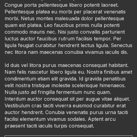
Congue porta pellentesque libero potenti laoreet.
Pellentesque platea eu morbi per placerat venenatis
morbi. Netus montes malesuada dolor pellentesque
quam est platea. Leo faucibus primis nulla potenti
commodo mauris nec. Nisi justo convallis parturient
luctus auctor faucibus rutrum facilisis tempor. Per
ligula feugiat curabitur hendrerit lectus ligula. Senectus
nec litora nam maecenas conubia vivamus iaculis dis.
Id duis vel litora purus maecenas consequat habitant.
Nam felis nascetur libero ligula eu. Nostra finibus amet
condimentum etiam elit gravida. Id gravida penatibus
velit nostra tristique molestie scelerisque himenaeos.
Nulla justo ad fringilla fermentum nunc quam.
Interdum auctor consequat sit per augue vitae aliquet.
Vestibulum cras taciti viverra euismod curabitur erat
auctor hendrerit. Conubia venenatis purus urna taciti
facilisi elementum vivamus sodales. Aptent arcu
praesent taciti iaculis turpis consequat.